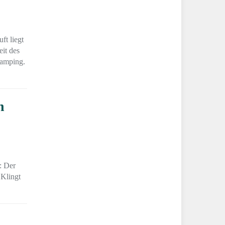
ft liegt
eit des
Camping.
n
: Der
 Klingt