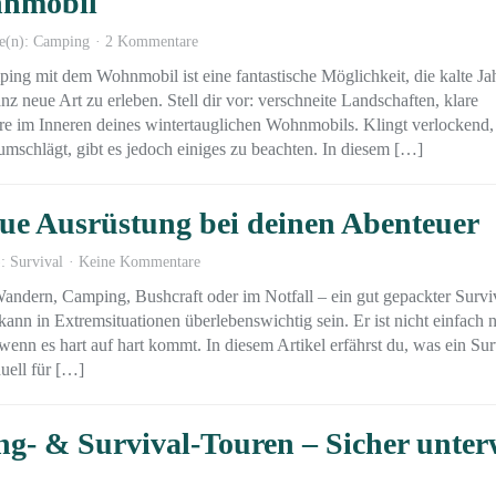
hnmobil
e(n):
Camping
2 Kommentare
ing mit dem Wohnmobil ist eine fantastische Möglichkeit, die kalte Jah
nz neue Art zu erleben. Stell dir vor: verschneite Landschaften, klare
 im Inneren deines wintertauglichen Wohnmobils. Klingt verlockend,
umschlägt, gibt es jedoch einiges zu beachten. In diesem […]
eue Ausrüstung bei deinen Abenteuer
):
Survival
Keine Kommentare
ndern, Camping, Bushcraft oder im Notfall – ein gut gepackter Survi
ann in Extremsituationen überlebenswichtig sein. Er ist nicht einfach n
nn es hart auf hart kommt. In diesem Artikel erfährst du, was ein Sur
uell für […]
ing- & Survival-Touren – Sicher unte