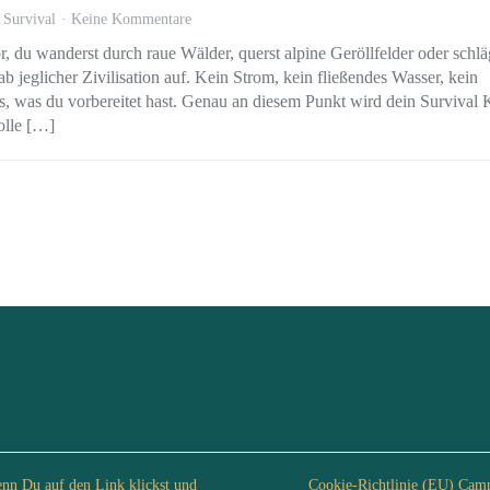
:
Survival
Keine Kommentare
vor, du wanderst durch raue Wälder, querst alpine Geröllfelder oder schlä
ab jeglicher Zivilisation auf. Kein Strom, kein fließendes Wasser, kein
 was du vorbereitet hast. Genau an diesem Punkt wird dein Survival 
olle […]
enn Du auf den Link klickst und
Cookie-Richtlinie (EU) Cam