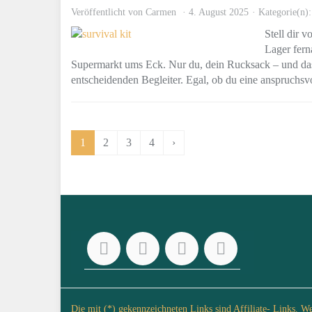
Veröffentlicht von
Carmen
4. August 2025
Kategorie(n)
Stell dir 
Lager fern
Supermarkt ums Eck. Nur du, dein Rucksack – und das,
entscheidenden Begleiter. Egal, ob du eine anspruchsv
1
2
3
4
›
Die mit (*) gekennzeichneten Links sind Affiliate- Links. W