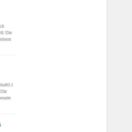
ach
ll: Die
 einem
halt0.1
 Die
omatte
s