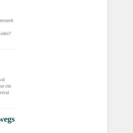
reszeit
 oder?
val
ur ein
vival
rwegs