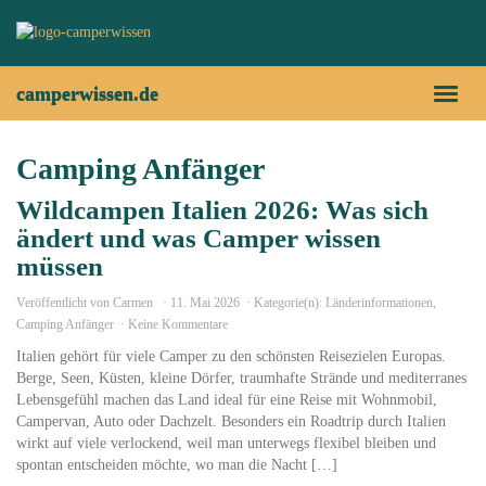
Skip
to
main
content
camperwissen.de
Toggl
naviga
Camping Anfänger
Wildcampen Italien 2026: Was sich
ändert und was Camper wissen
müssen
Veröffentlicht von
Carmen
11. Mai 2026
Kategorie(n):
Länderinformationen
,
Camping Anfänger
Keine Kommentare
Italien gehört für viele Camper zu den schönsten Reisezielen Europas.
Berge, Seen, Küsten, kleine Dörfer, traumhafte Strände und mediterranes
Lebensgefühl machen das Land ideal für eine Reise mit Wohnmobil,
Campervan, Auto oder Dachzelt. Besonders ein Roadtrip durch Italien
wirkt auf viele verlockend, weil man unterwegs flexibel bleiben und
spontan entscheiden möchte, wo man die Nacht […]