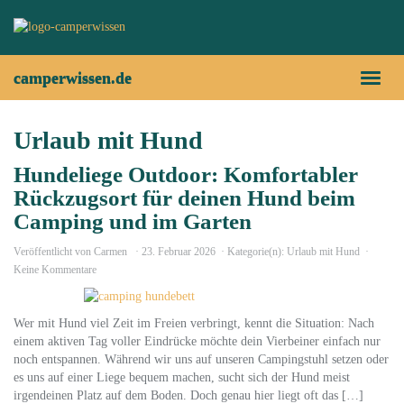
Skip
to
main
content
camperwissen.de
Toggl
naviga
Urlaub mit Hund
Hundeliege Outdoor: Komfortabler
Rückzugsort für deinen Hund beim
Camping und im Garten
Veröffentlicht von
Carmen
23. Februar 2026
Kategorie(n):
Urlaub mit Hund
Keine Kommentare
Wer mit Hund viel Zeit im Freien verbringt, kennt die Situation: Nach
einem aktiven Tag voller Eindrücke möchte dein Vierbeiner einfach nur
noch entspannen. Während wir uns auf unseren Campingstuhl setzen oder
es uns auf einer Liege bequem machen, sucht sich der Hund meist
irgendeinen Platz auf dem Boden. Doch genau hier liegt oft das […]