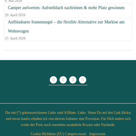
4. Mai 2026
Camper aufwerten: Aufstelldach nachrüsten & mehr Platz gewinnen
29. April 2026
Aufblasbares Sonnensegel – die flexible Alternative zur Markise am
Wohnwagen
27. April 2026
Die mit (*) gekennzeichneten Links sind Affiliate- Links. Wenn Du auf den Link klickst
und etwas kaufst erhalten ich von diesem Anbieter eine Provision. Für Dich ändert sich
weder der Preis noch entstehen zusätzliche Kosten oder Nachteile.
Cookie-Richtlinie (EU) Camperwissen
Impressum