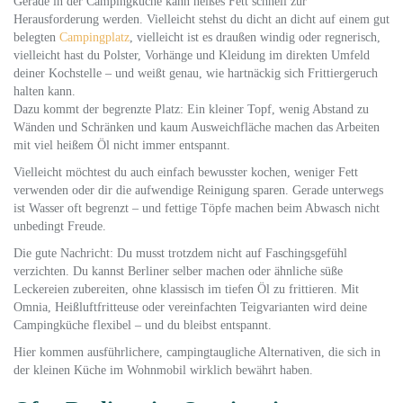
Gerade in der Campingküche kann heißes Fett schnell zur
Herausforderung werden. Vielleicht stehst du dicht an dicht auf einem gut
belegten
Campingplatz
, vielleicht ist es draußen windig oder regnerisch,
vielleicht hast du Polster, Vorhänge und Kleidung im direkten Umfeld
deiner Kochstelle – und weißt genau, wie hartnäckig sich Frittiergeruch
halten kann.
Dazu kommt der begrenzte Platz: Ein kleiner Topf, wenig Abstand zu
Wänden und Schränken und kaum Ausweichfläche machen das Arbeiten
mit viel heißem Öl nicht immer entspannt.
Vielleicht möchtest du auch einfach bewusster kochen, weniger Fett
verwenden oder dir die aufwendige Reinigung sparen. Gerade unterwegs
ist Wasser oft begrenzt – und fettige Töpfe machen beim Abwasch nicht
unbedingt Freude.
Die gute Nachricht: Du musst trotzdem nicht auf Faschingsgefühl
verzichten. Du kannst Berliner selber machen oder ähnliche süße
Leckereien zubereiten, ohne klassisch im tiefen Öl zu frittieren. Mit
Omnia, Heißluftfritteuse oder vereinfachten Teigvarianten wird deine
Campingküche flexibel – und du bleibst entspannt.
Hier kommen ausführlichere, campingtaugliche Alternativen, die sich in
der kleinen Küche im Wohnmobil wirklich bewährt haben.