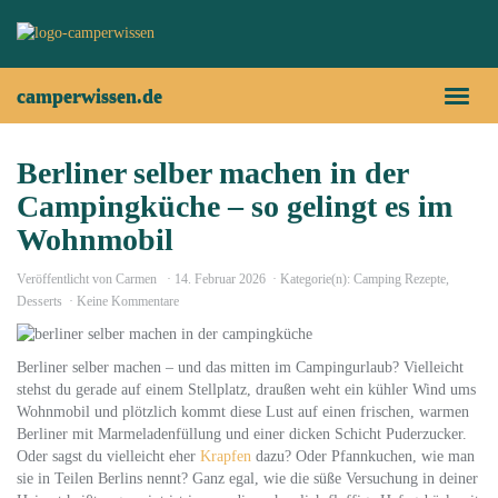
Skip
to
main
content
camperwissen.de
Toggl
naviga
Berliner selber machen in der
Campingküche – so gelingt es im
Wohnmobil
Veröffentlicht von
Carmen
14. Februar 2026
Kategorie(n):
Camping Rezepte
,
Desserts
Keine Kommentare
Berliner selber machen – und das mitten im Campingurlaub? Vielleicht
stehst du gerade auf einem Stellplatz, draußen weht ein kühler Wind ums
Wohnmobil und plötzlich kommt diese Lust auf einen frischen, warmen
Berliner mit Marmeladenfüllung und einer dicken Schicht Puderzucker.
Oder sagst du vielleicht eher
Krapfen
dazu? Oder Pfannkuchen, wie man
sie in Teilen Berlins nennt? Ganz egal, wie die süße Versuchung in deiner