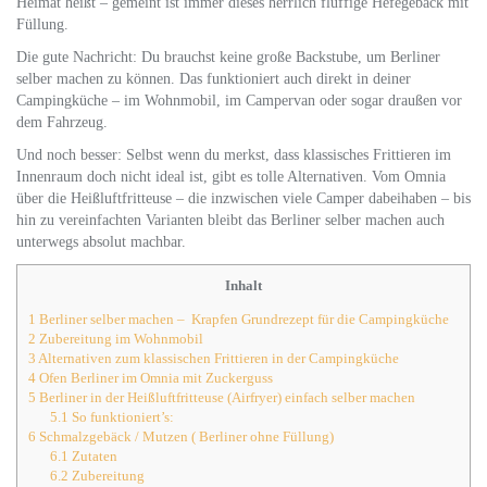
Heimat heißt – gemeint ist immer dieses herrlich fluffige Hefegebäck mit
Füllung.
Die gute Nachricht: Du brauchst keine große Backstube, um Berliner
selber machen zu können. Das funktioniert auch direkt in deiner
Campingküche – im Wohnmobil, im Campervan oder sogar draußen vor
dem Fahrzeug.
Und noch besser: Selbst wenn du merkst, dass klassisches Frittieren im
Innenraum doch nicht ideal ist, gibt es tolle Alternativen. Vom Omnia
über die Heißluftfritteuse – die inzwischen viele Camper dabeihaben – bis
hin zu vereinfachten Varianten bleibt das Berliner selber machen auch
unterwegs absolut machbar.
Inhalt
1
Berliner selber machen – Krapfen Grundrezept für die Campingküche
2
Zubereitung im Wohnmobil
3
Alternativen zum klassischen Frittieren in der Campingküche
4
Ofen Berliner im Omnia mit Zuckerguss
5
Berliner in der Heißluftfritteuse (Airfryer) einfach selber machen
5.1
So funktioniert’s:
6
Schmalzgebäck / Mutzen ( Berliner ohne Füllung)
6.1
Zutaten
6.2
Zubereitung