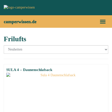
Skip
to
main
content
camperwissen.de
Toggl
naviga
Frilufts
SULA 4 – Daunenschlafsack