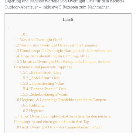
Lagerung und Nährstoffvorteile von Overnight Oats für dein nächstes
Outdoor-Abenteuer – inklusive 5 Rezepten zum Nachmachen.
Inhalt
1
1.0.1
1.1
Was sind Overnight Oats?
1.2
Warum sind Overnight Oats ideal fürs Camping?
1.3
Grundrezept für Overnight Oats ganz einfach zubereiten
1.4
Tipps zur Zubereitung im Camping-Alltag
1.5
5 kreative Overnight Oats Rezepte für Camper: leckerer
Geschmack und passende Toppings
1.5.1
„Beerenliebe“-Oats
1.5.2
„Apfel-Zimt“-Oats
1.5.3
„Tropenfeeling“-Oats
1.5.4
“Banana-Peanut“-Oats
1.5.5
„Schoko-Energie“-Oats
1.6
Hygiene- & Lagerungs Empfehlungen beim Campen
1.6.1
Kühlung:
1.6.2
Hygiene:
1.7
Tipp: Deine Overnight-Oats-Checkliste für den nächsten
Campingtrip und einen guten Start in den Tag
1.8
Fazit: Overnight Oats – der Camper-Gamechanger