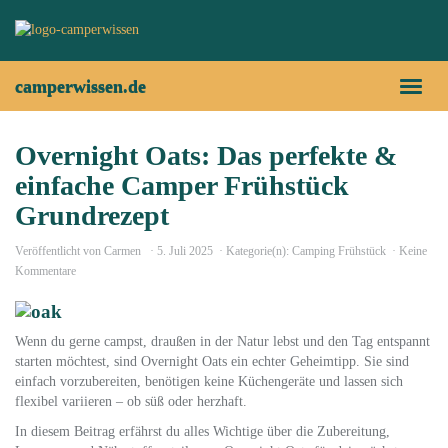
Skip
to
main
content
camperwissen.de
Toggl
naviga
Overnight Oats: Das perfekte &
einfache Camper Frühstück
Grundrezept
Veröffentlicht von
Carmen
5. Juli 2025
Kategorie(n):
Camping Frühstück
Keine
Kommentare
Wenn du gerne campst, draußen in der Natur lebst und den Tag entspannt
starten möchtest, sind Overnight Oats ein echter Geheimtipp. Sie sind
einfach vorzubereiten, benötigen keine Küchengeräte und lassen sich
flexibel variieren – ob süß oder herzhaft.
In diesem Beitrag erfährst du alles Wichtige über die Zubereitung,