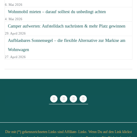
6. Mai 2026
Wohnmobil mieten – darauf solltest du unbedingt achten
4. Mai 2026
Camper aufwerten: Aufstelldach nachrüsten & mehr Platz gewinnen
29. April 2026
Aufblasbares Sonnensegel – die flexible Alternative zur Markise am
Wohnwagen
27. April 2026
Die mit (*) gekennzeichneten Links sind Affiliate- Links. Wenn Du auf den Link klickst