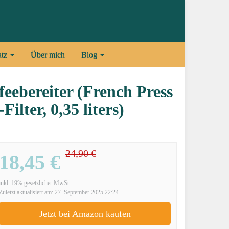
atz
Über mich
Blog
ebereiter (French Press
ilter, 0,35 liters)
24,90 €
18,45 €
inkl. 19% gesetzlicher MwSt.
Zuletzt aktualisiert am: 27. September 2025 22:24
Jetzt bei Amazon kaufen