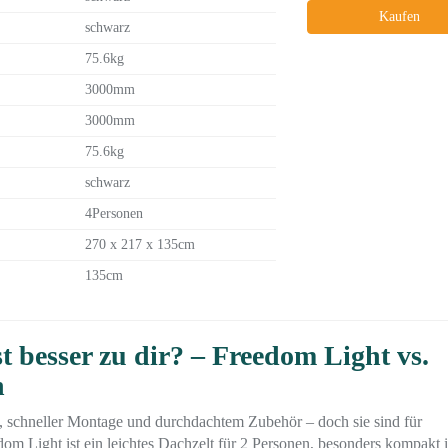
Kaufen
schwarz
75.6kg
3000mm
3000mm
75.6kg
schwarz
4Personen
270 x 217 x 135cm
135cm
 besser zu dir? – Freedom Light vs.
h
, schneller Montage und durchdachtem Zubehör – doch sie sind für
m Light ist ein leichtes Dachzelt für 2 Personen, besonders kompakt 