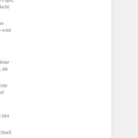
dacht
re
o wird
leine
 die
eile
el
 hier
chnell