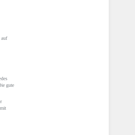
 auf
edes
Die gute
r
mit