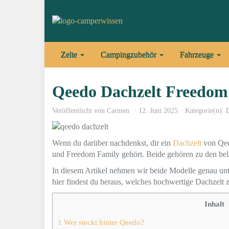
Skip
to
main
content
Zelte
Campingzubehör
Fahrzeuge
Qeedo Dachzelt Freedom 
Veröffentlicht von
Carmen
12. Juni 2025
Kategorie(n):
Wenn du darüber nachdenkst, dir ein
Dachzelt
von Qee
und Freedom Family gehört. Beide gehören zu den beli
In diesem Artikel nehmen wir beide Modelle genau unter
hier findest du heraus, welches hochwertige Dachzelt z
Inhalt
1
Wer steckt hinter Qeedo?