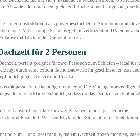
 Air – sie alle folgen dem gleichen Prinzip: schnell aufgebaut, durch
bile Unterkonstruktionen aus pulverbeschichtetem Aluminium und cleve
 Taschen und UV-beständige Sonnensegel mit zertifiziertem UV-Schutz. S
Zuhause mit Blick in den Sternenhimmel.
Dachzelt für 2 Personen
achzelt, perfekt geeignet für zwei Personen zum Schlafen – ideal für k
erzeugt durch seine extrem flache Bauweise im geschlossenen Zustand,
pfindlich gegen Kratzer und Rost ist.
n Autos mit passendem Dachträger montieren. Die Montage notwendigen T
ntageanleitung ist klar verständlich, sodass du das Dachzelt auch ohne vi
m Light ausreichend Platz für zwei Personen, eine super bequeme
slicht und Frischluft. Wer den Blick in den Sternenhimmel liebt, kommt
t und Slim – und ideal für alle, die ein Dachzelt finden möchten, das s