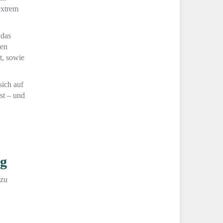
extrem
 das
hen
t, sowie
sich auf
st – und
ig
azu