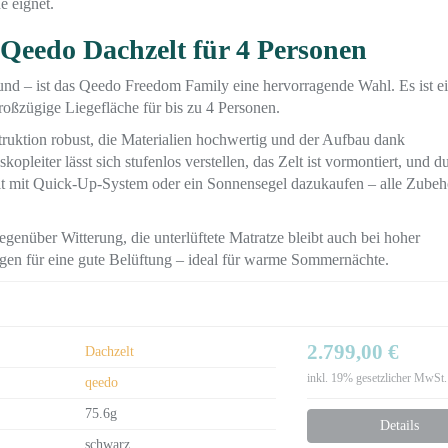
e eignet.
Qeedo Dachzelt für 4 Personen
und – ist das Qeedo Freedom Family eine hervorragende Wahl. Es ist ei
oßzügige Liegefläche für bis zu 4 Personen.
truktion robust, die Materialien hochwertig und der Aufbau dank
kopleiter lässt sich stufenlos verstellen, das Zelt ist vormontiert, und d
lt mit Quick-Up-System oder ein Sonnensegel dazukaufen – alle Zubehö
egenüber Witterung, die unterlüftete Matratze bleibt auch bei hoher
rgen für eine gute Belüftung – ideal für warme Sommernächte.
2.799,00 €
Dachzelt
inkl. 19% gesetzlicher MwSt.
qeedo
75.6g
Details
schwarz