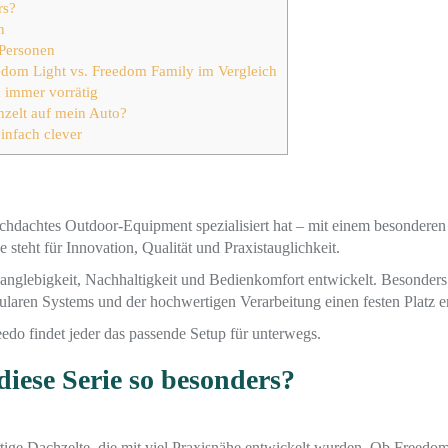
rs?
n
 Personen
edom Light vs. Freedom Family im Vergleich
 immer vorrätig
hzelt auf mein Auto?
infach clever
rchdachtes Outdoor-Equipment spezialisiert hat – mit einem besondere
teht für Innovation, Qualität und Praxistauglichkeit.
nglebigkeit, Nachhaltigkeit und Bedienkomfort entwickelt. Besonders 
ren Systems und der hochwertigen Verarbeitung einen festen Platz era
eedo findet jeder das passende Setup für unterwegs.
iese Serie so besonders?
ige Dachzelte, die mit viel Praxisnähe entwickelt wurden. Ob Freedom