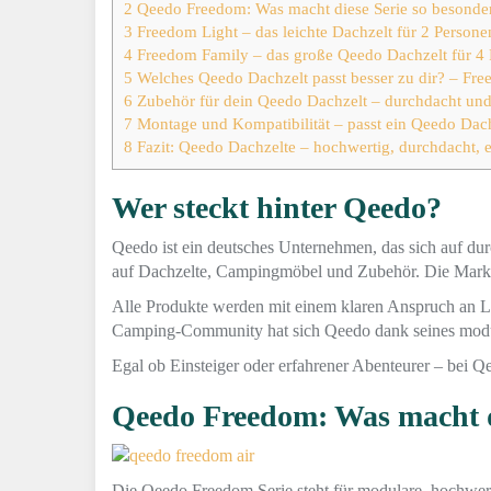
2
Qeedo Freedom: Was macht diese Serie so besonde
3
Freedom Light – das leichte Dachzelt für 2 Persone
4
Freedom Family – das große Qeedo Dachzelt für 4
5
Welches Qeedo Dachzelt passt besser zu dir? – Fre
6
Zubehör für dein Qeedo Dachzelt – durchdacht und
7
Montage und Kompatibilität – passt ein Qeedo Dac
8
Fazit: Qeedo Dachzelte – hochwertig, durchdacht, e
Wer steckt hinter Qeedo?
Qeedo ist ein deutsches Unternehmen, das sich auf du
auf Dachzelte, Campingmöbel und Zubehör. Die Marke s
Alle Produkte werden mit einem klaren Anspruch an La
Camping-Community hat sich Qeedo dank seines modula
Egal ob Einsteiger oder erfahrener Abenteurer – bei Q
Qeedo Freedom: Was macht d
Die Qeedo Freedom Serie steht für modulare, hochwert