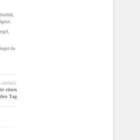
alität,
ignet.
egel,
iegst du
 ARTIKEL
ür einen
 den Tag