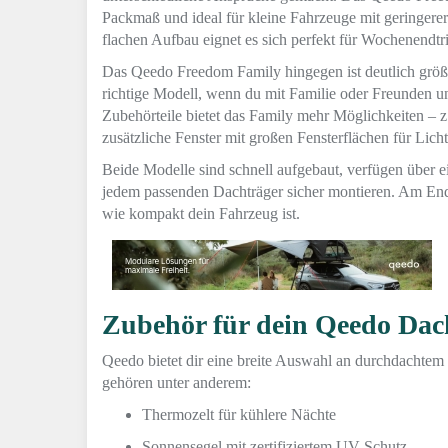
Packmaß und ideal für kleine Fahrzeuge mit geringere
flachen Aufbau eignet es sich perfekt für Wochenendt
Das Qeedo Freedom Family hingegen ist deutlich größer
richtige Modell, wenn du mit Familie oder Freunden u
Zubehörteile bietet das Family mehr Möglichkeiten – 
zusätzliche Fenster mit großen Fensterflächen für Lich
Beide Modelle sind schnell aufgebaut, verfügen über e
jedem passenden Dachträger sicher montieren. Am Ende
wie kompakt dein Fahrzeug ist.
Zubehör für dein Qeedo Dac
Qeedo bietet dir eine breite Auswahl an durchdachtem 
gehören unter anderem:
Thermozelt für kühlere Nächte
Sonnensegel mit zertifiziertem UV-Schutz