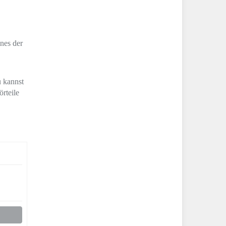
nes der
u kannst
rteile