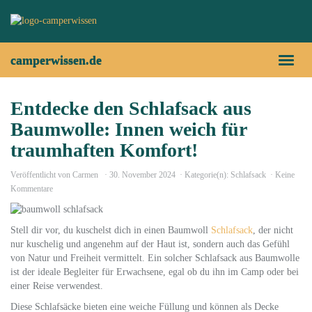
Skip
to
main
content
camperwissen.de
Toggl
naviga
Entdecke den Schlafsack aus
Baumwolle: Innen weich für
traumhaften Komfort!
Veröffentlicht von
Carmen
30. November 2024
Kategorie(n):
Schlafsack
Keine
Kommentare
Stell dir vor, du kuschelst dich in einen Baumwoll
Schlafsack
, der nicht
nur kuschelig und angenehm auf der Haut ist, sondern auch das Gefühl
von Natur und Freiheit vermittelt. Ein solcher Schlafsack aus Baumwolle
ist der ideale Begleiter für Erwachsene, egal ob du ihn im Camp oder bei
einer Reise verwendest.
Diese Schlafsäcke bieten eine weiche Füllung und können als Decke