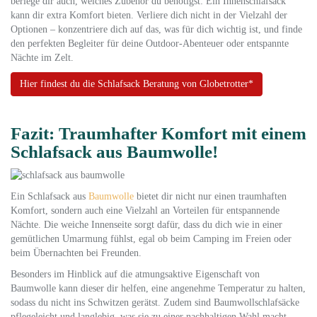
berlege dir auch, welches Zubehör du benötigst: Ein Innenschlafsack
kann dir extra Komfort bieten. Verliere dich nicht in der Vielzahl der
Optionen – konzentriere dich auf das, was für dich wichtig ist, und finde
den perfekten Begleiter für deine Outdoor-Abenteuer oder entspannte
Nächte im Zelt.
Hier findest du die Schlafsack Beratung von Globetrotter*
Fazit: Traumhafter Komfort mit einem
Schlafsack aus Baumwolle!
Ein Schlafsack aus
Baumwolle
bietet dir nicht nur einen traumhaften
Komfort, sondern auch eine Vielzahl an Vorteilen für entspannende
Nächte. Die weiche Innenseite sorgt dafür, dass du dich wie in einer
gemütlichen Umarmung fühlst, egal ob beim Camping im Freien oder
beim Übernachten bei Freunden.
Besonders im Hinblick auf die atmungsaktive Eigenschaft von
Baumwolle kann dieser dir helfen, eine angenehme Temperatur zu halten,
sodass du nicht ins Schwitzen gerätst. Zudem sind Baumwollschlafsäcke
pflegeleicht und langlebig, was sie zu einer nachhaltigen Wahl macht.