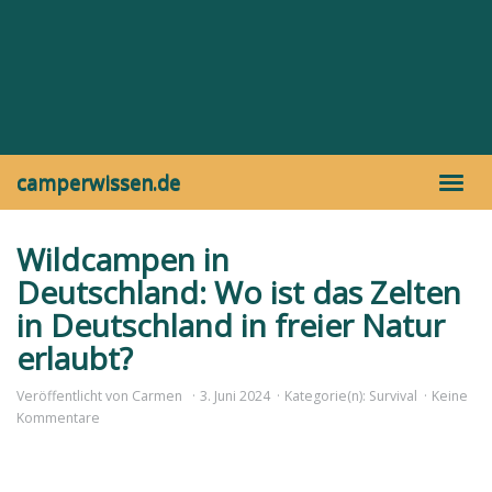
Skip
to
main
content
camperwissen.de
Toggl
navig
Wildcampen in
Deutschland: Wo ist das Zelten
in Deutschland in freier Natur
erlaubt?
Veröffentlicht von
Carmen
3. Juni 2024
Kategorie(n):
Survival
Keine
Kommentare