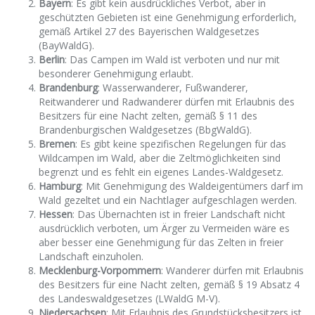
Bayern
: Es gibt kein ausdrückliches Verbot, aber in
geschützten Gebieten ist eine Genehmigung erforderlich,
gemäß Artikel 27 des Bayerischen Waldgesetzes
(BayWaldG).
Berlin
: Das Campen im Wald ist verboten und nur mit
besonderer Genehmigung erlaubt.
Brandenburg
: Wasserwanderer, Fußwanderer,
Reitwanderer und Radwanderer dürfen mit Erlaubnis des
Besitzers für eine Nacht zelten, gemäß § 11 des
Brandenburgischen Waldgesetzes (BbgWaldG).
Bremen
: Es gibt keine spezifischen Regelungen für das
Wildcampen im Wald, aber die Zeltmöglichkeiten sind
begrenzt und es fehlt ein eigenes Landes-Waldgesetz.
Hamburg
: Mit Genehmigung des Waldeigentümers darf im
Wald gezeltet und ein Nachtlager aufgeschlagen werden.
Hessen
: Das Übernachten ist in freier Landschaft nicht
ausdrücklich verboten, um Ärger zu Vermeiden wäre es
aber besser eine Genehmigung für das Zelten in freier
Landschaft einzuholen.
Mecklenburg-Vorpommern
: Wanderer dürfen mit Erlaubnis
des Besitzers für eine Nacht zelten, gemäß § 19 Absatz 4
des Landeswaldgesetzes (LWaldG M-V).
Niedersachsen
: Mit Erlaubnis des Grundstücksbesitzers ist