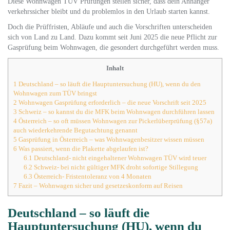
Diese Wohnwagen TÜV Prüfungen stellen sicher, dass dein Anhänger
verkehrssicher bleibt und du problemlos in den Urlaub starten kannst.
Doch die Prüffristen, Abläufe und auch die Vorschriften unterscheiden
sich von Land zu Land. Dazu kommt seit Juni 2025 die neue Pflicht zur
Gasprüfung beim Wohnwagen, die gesondert durchgeführt werden muss.
Inhalt
1
Deutschland – so läuft die Hauptuntersuchung (HU), wenn du den
Wohnwagen zum TÜV bringst
2
Wohnwagen Gasprüfung erforderlich – die neue Vorschrift seit 2025
3
Schweiz – so kannst du die MFK beim Wohnwagen durchführen lassen
4
Österreich – so oft müssen Wohnwagen zur Pickerlüberprüfung (§57a)
auch wiederkehrende Begutachtung genannt
5
Gasprüfung in Österreich – was Wohnwagenbesitzer wissen müssen
6
Was passiert, wenn die Plakette abgelaufen ist?
6.1
Deutschland- nicht eingehaltener Wohnwagen TÜV wird teuer
6.2
Schweiz- bei nicht gültiger MFK droht sofortige Stillegung
6.3
Österreich- Fristentoleranz von 4 Monaten
7
Fazit – Wohnwagen sicher und gesetzeskonform auf Reisen
Deutschland – so läuft die
Hauptuntersuchung (HU), wenn du