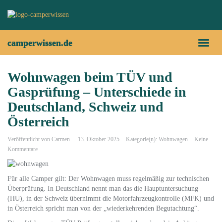
Skip
to
main
content
camperwissen.de
Toggl
naviga
Wohnwagen beim TÜV und
Gasprüfung – Unterschiede in
Deutschland, Schweiz und
Österreich
Veröffentlicht von
Carmen
13. Oktober 2025
Kategorie(n):
Wohnwagen
Keine
Kommentare
Für alle Camper gilt: Der Wohnwagen muss regelmäßig zur technischen
Überprüfung. In Deutschland nennt man das die Hauptuntersuchung
(HU), in der Schweiz übernimmt die Motorfahrzeugkontrolle (MFK) und
in Österreich spricht man von der „wiederkehrenden Begutachtung“.