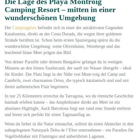
Die Lage des Playa Montroig
Camping Resort – mitten in einer
wunderschönen Umgebung
Der
Campingplatz
befindet sich in einer der attraktivsten Gegenden
Kataloniens, direkt an der Costa Dorada, die wegen ihrer goldenen
Strände berühmt ist. Schon beim ersten Spaziergang spürst du die
wunderschöne Umgebung: weite Olivenhaine, Weinberge und das
leuchtend blaue Meer prägen das Bild.
Von deiner Parzelle oder deinem Bungalow gelangst du in wenigen
Minuten an den feinen Sandstrand, der sanft ins Wasser übergeht – ideal
für Kinder. Der Platz liegt in der Nähe von Mont-roig del Camp und
Cambrils, zwei charmanten Orten, die typisch katalanisch sind und mit
ihrem authentischen Flair begeistern.
In nur 25 Kilometern erreichst du Tarragona, wo du römische Geschichte
hautnah erleben kannst – das Amphitheater direkt am Meer ist ein
absolutes Highlight. Auch Barcelona liegt nur rund eine Stunde entfernt
und bietet sich perfekt für einen Tagesausflug an.
Wenn du lieber in die Natur eintauchst, solltest du einen Abstecher in den
nahegelegenen Naturpark Delta de l’Ebre unternehmen – ein Paradies für
Vogelliebhaber mit Flamingos und unberührten Lagunen.