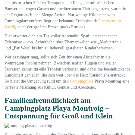
den historischen Städten Tarragona und Reus, die mit römischen
Bauwerken, engen Gassen und mediterranem Flair begeistern, wartet in
der Region auch jede Menge Action. Nur wenige Kilometer vom
Campingplatz entfernt liegt der bekannte Erlebnispark
PortAventura
World
, einer der größten Freizeitparks Europas.
Hier erwartet dich ein Tag voller Adrenalin, Spaß und spannender
Erlebnisse – von Achterbahn über Themenwelten wie „Mediterrània“
und „Far West“ bis hin zu liebevoll gestalteten Kinderbereichen.
Wer es ruhiger mag, sollte sich Zeit für einen Abstecher in die
Weinregion Priorat nehmen. Zwischen sanften Hügeln und steilen
Terrassen kannst du edle Tropfen verkosten und dabei die beeindruckende
Landschaft genießen, die sich weit über das Herz Kataloniens erstreckt.
So bietet die Umgebung rund um den
Campingplatz
Playa Montroig eine
perfekte Mischung aus Kultur, Genuss und Abenteuer.
Familienfreundlichkeit am
Campingplatz Playa Montroig –
Entspannung für Groß und Klein
Kaum ein anderer Platz an der Costa Dorada ist so familienfreundlich wie