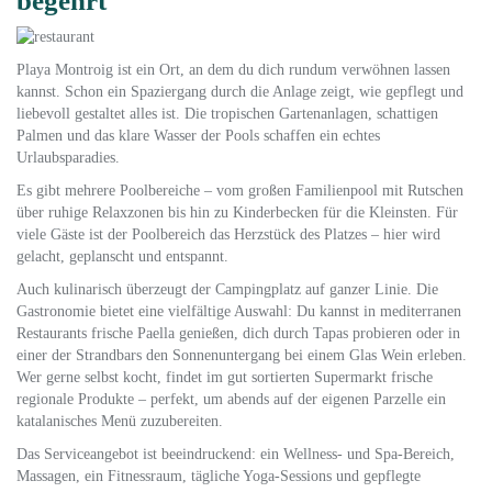
begehrt
Playa Montroig ist ein Ort, an dem du dich rundum verwöhnen lassen
kannst. Schon ein Spaziergang durch die Anlage zeigt, wie gepflegt und
liebevoll gestaltet alles ist. Die tropischen Gartenanlagen, schattigen
Palmen und das klare Wasser der Pools schaffen ein echtes
Urlaubsparadies.
Es gibt mehrere Poolbereiche – vom großen Familienpool mit Rutschen
über ruhige Relaxzonen bis hin zu Kinderbecken für die Kleinsten. Für
viele Gäste ist der Poolbereich das Herzstück des Platzes – hier wird
gelacht, geplanscht und entspannt.
Auch kulinarisch überzeugt der Campingplatz auf ganzer Linie. Die
Gastronomie bietet eine vielfältige Auswahl: Du kannst in mediterranen
Restaurants frische Paella genießen, dich durch Tapas probieren oder in
einer der Strandbars den Sonnenuntergang bei einem Glas Wein erleben.
Wer gerne selbst kocht, findet im gut sortierten Supermarkt frische
regionale Produkte – perfekt, um abends auf der eigenen Parzelle ein
katalanisches Menü zuzubereiten.
Das Serviceangebot ist beeindruckend: ein Wellness- und Spa-Bereich,
Massagen, ein Fitnessraum, tägliche Yoga-Sessions und gepflegte