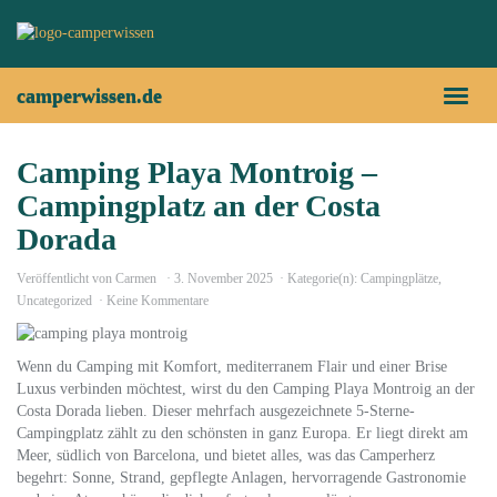
Skip
to
main
content
camperwissen.de
Toggl
naviga
Camping Playa Montroig –
Campingplatz an der Costa
Dorada
Veröffentlicht von
Carmen
3. November 2025
Kategorie(n):
Campingplätze
,
Uncategorized
Keine Kommentare
Wenn du Camping mit Komfort, mediterranem Flair und einer Brise
Luxus verbinden möchtest, wirst du den Camping Playa Montroig an der
Costa Dorada lieben. Dieser mehrfach ausgezeichnete 5-Sterne-
Campingplatz zählt zu den schönsten in ganz Europa. Er liegt direkt am
Meer, südlich von Barcelona, und bietet alles, was das Camperherz
begehrt: Sonne, Strand, gepflegte Anlagen, hervorragende Gastronomie