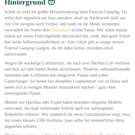
Hintergrund 😴
Schlaf ist wohl die größte Herausforderung beim Festival-Camping. Du
willst dich eigentlich nur kurz ausruhen, doch im Nachbarzelt läuft um
vier Uhr morgens noch Techno, und kaum ist die Musik verstummt,
verwandelt die Sonne dein
Festivalzelt
in eine Sauna. Wer schon einmal
mitten auf einem Festivalgelände übernachtet hat, weiß, dass guter Schlaf
hier keine Selbstverständlichkeit ist. Zum Glück gibt es einige clevere
Festival Camping Gadgets, die dir dabei helfen, trotzdem erholt
aufzuwachen.
Vergiss die wackelige Luftmatratze, die nach zwei Nächten Luft verlieren
und dich auf dem harten Boden zurücklassen. Moderne, selbstaufblasende
Isomatten oder Luftbetten mit integrierter Pumpe sind wahre
Gamechanger. Sie bieten fast denselben Liegekomfort wie zu Hause und
lassen sich in wenigen Minuten einsatzbereit machen – ganz ohne
anstrengendes Pusten.
Marken wie Quechua oder Exped haben besonders bequeme Modelle
entwickelt, die dank isolierender Schicht auch vor aufsteigender
Bodenkälte schützen. Wer zusätzlich für etwas Luftzirkulation sorgt, etwa
mit einem kleinen USB-Ventilator, kann selbst bei sommerlicher Hitze
angenehm schlafen.