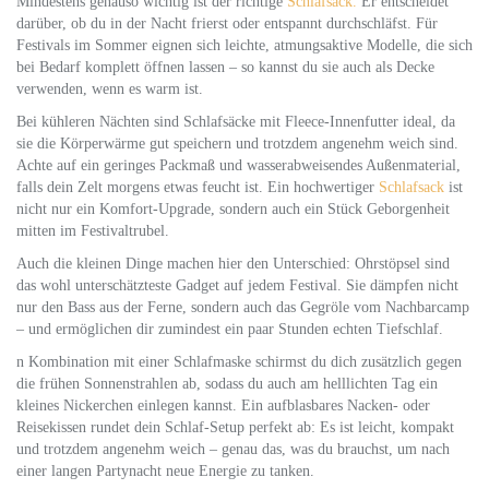
Mindestens genauso wichtig ist der richtige
Schlafsack.
Er entscheidet
darüber, ob du in der Nacht frierst oder entspannt durchschläfst. Für
Festivals im Sommer eignen sich leichte, atmungsaktive Modelle, die sich
bei Bedarf komplett öffnen lassen – so kannst du sie auch als Decke
verwenden, wenn es warm ist.
Bei kühleren Nächten sind Schlafsäcke mit Fleece-Innenfutter ideal, da
sie die Körperwärme gut speichern und trotzdem angenehm weich sind.
Achte auf ein geringes Packmaß und wasserabweisendes Außenmaterial,
falls dein Zelt morgens etwas feucht ist. Ein hochwertiger
Schlafsack
ist
nicht nur ein Komfort-Upgrade, sondern auch ein Stück Geborgenheit
mitten im Festivaltrubel.
Auch die kleinen Dinge machen hier den Unterschied: Ohrstöpsel sind
das wohl unterschätzteste Gadget auf jedem Festival. Sie dämpfen nicht
nur den Bass aus der Ferne, sondern auch das Gegröle vom Nachbarcamp
– und ermöglichen dir zumindest ein paar Stunden echten Tiefschlaf.
n Kombination mit einer Schlafmaske schirmst du dich zusätzlich gegen
die frühen Sonnenstrahlen ab, sodass du auch am helllichten Tag ein
kleines Nickerchen einlegen kannst. Ein aufblasbares Nacken- oder
Reisekissen rundet dein Schlaf-Setup perfekt ab: Es ist leicht, kompakt
und trotzdem angenehm weich – genau das, was du brauchst, um nach
einer langen Partynacht neue Energie zu tanken.