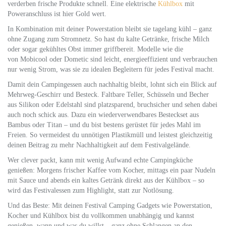
verderben frische Produkte schnell. Eine elektrische
Kühlbox
mit
Poweranschluss ist hier Gold wert.
In Kombination mit deiner Powerstation bleibt sie tagelang kühl – ganz
ohne Zugang zum Stromnetz. So hast du kalte Getränke, frische Milch
oder sogar gekühltes Obst immer griffbereit. Modelle wie die
von Mobicool oder Dometic sind leicht, energieeffizient und verbrauchen
nur wenig Strom, was sie zu idealen Begleitern für jedes Festival macht.
Damit dein Campingessen auch nachhaltig bleibt, lohnt sich ein Blick auf
Mehrweg-Geschirr und Besteck. Faltbare Teller, Schüsseln und Becher
aus Silikon oder Edelstahl sind platzsparend, bruchsicher und sehen dabei
auch noch schick aus. Dazu ein wiederverwendbares Besteckset aus
Bambus oder Titan – und du bist bestens gerüstet für jedes Mahl im
Freien. So vermeidest du unnötigen Plastikmüll und leistest gleichzeitig
deinen Beitrag zu mehr Nachhaltigkeit auf dem Festivalgelände.
Wer clever packt, kann mit wenig Aufwand echte Campingküche
genießen: Morgens frischer Kaffee vom Kocher, mittags ein paar Nudeln
mit Sauce und abends ein kaltes Getränk direkt aus der Kühlbox – so
wird das Festivalessen zum Highlight, statt zur Notlösung.
Und das Beste: Mit deinen Festival Camping Gadgets wie Powerstation,
Kocher und Kühlbox bist du vollkommen unabhängig und kannst
genießen, wann und was du willst – ganz ohne Schlangen an den