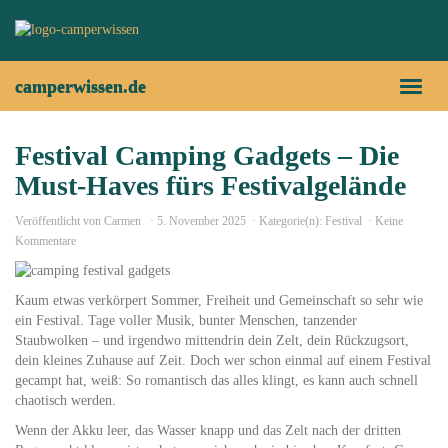
Skip
to
main
content
camperwissen.de
Toggl
naviga
Festival Camping Gadgets – Die
Must-Haves fürs Festivalgelände
Veröffentlicht von
Carmen
5. November 2025
Kategorie(n):
Festival
Keine
Kommentare
Kaum etwas verkörpert Sommer, Freiheit und Gemeinschaft so sehr wie
ein Festival. Tage voller Musik, bunter Menschen, tanzender
Staubwolken – und irgendwo mittendrin dein Zelt, dein Rückzugsort,
dein kleines Zuhause auf Zeit. Doch wer schon einmal auf einem Festival
gecampt hat, weiß: So romantisch das alles klingt, es kann auch schnell
chaotisch werden.
Wenn der Akku leer, das Wasser knapp und das Zelt nach der dritten