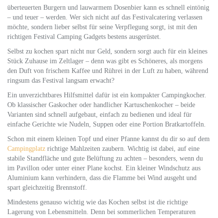
überteuerten Burgern und lauwarmem Dosenbier kann es schnell eintönig
– und teuer – werden. Wer sich nicht auf das Festivalcatering verlassen
möchte, sondern lieber selbst für seine Verpflegung sorgt, ist mit den
richtigen Festival Camping Gadgets bestens ausgerüstet.
Selbst zu kochen spart nicht nur Geld, sondern sorgt auch für ein kleines
Stück Zuhause im Zeltlager – denn was gibt es Schöneres, als morgens
den Duft von frischem Kaffee und Rührei in der Luft zu haben, während
ringsum das Festival langsam erwacht?
Ein unverzichtbares Hilfsmittel dafür ist ein kompakter Campingkocher.
Ob klassischer Gaskocher oder handlicher Kartuschenkocher – beide
Varianten sind schnell aufgebaut, einfach zu bedienen und ideal für
einfache Gerichte wie Nudeln, Suppen oder eine Portion Bratkartoffeln.
Schon mit einem kleinen Topf und einer Pfanne kannst du dir so auf dem
Campingplatz
richtige Mahlzeiten zaubern. Wichtig ist dabei, auf eine
stabile Standfläche und gute Belüftung zu achten – besonders, wenn du
im Pavillon oder unter einer Plane kochst. Ein kleiner Windschutz aus
Aluminium kann verhindern, dass die Flamme bei Wind ausgeht und
spart gleichzeitig Brennstoff.
Mindestens genauso wichtig wie das Kochen selbst ist die richtige
Lagerung von Lebensmitteln. Denn bei sommerlichen Temperaturen