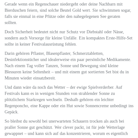
Gerade wenn ein Regenschauer niedergeht oder deine Nachbarn mit
Bierduschen feiern, sind solche Beutel Gold wert. Sie schwimmen sogar,
falls sie einmal in eine Pfütze oder den nahegelegenen See geraten
sollten.
Doch Sicherheit bedeutet nicht nur Schutz vor Diebstahl oder Nässe,
sondern auch Vorsorge für kleine Unfälle. Ein kompaktes Erste-Hilfe-Set
sollte in keiner Festivalausrüstung fehlen.
Darin gehören Pflaster, Blasenpflaster, Schmerztabletten,
Desinfektionstücher und idealerweise ein paar persönliche Medikamente.
Nach einem Tag voller Tanzen, Sonne und Bewegung sind kleine
Blessuren keine Seltenheit – und mit einem gut sortierten Set bist du in
Minuten wieder einsatzbereit.
Und dann wäre da noch das Wetter – der ewige Spielverderber. Auf
Festivals kann es in wenigen Stunden von strahlender Sonne zu
plötzlichem Starkregen wechseln. Deshalb gehören ein leichter
Regenponcho, eine Kappe oder ein Hut sowie Sonnencreme unbedingt ins
Gepäck.
So bleibst du sowohl bei unerwarteten Schauern trocken als auch bei
praller Sonne gut geschützt. Wer clever packt, ist für jede Wetterlage
gewappnet – und kann sich auf das konzentrieren, worum es eigentlich