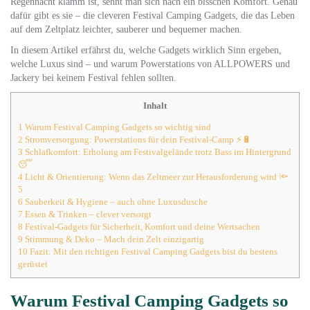
Regennacht klamm ist, sehnt man sich nach ein bisschen Komfort. Genau
dafür gibt es sie – die cleveren Festival Camping Gadgets, die das Leben
auf dem Zeltplatz leichter, sauberer und bequemer machen.
In diesem Artikel erfährst du, welche Gadgets wirklich Sinn ergeben,
welche Luxus sind – und warum Powerstations von ALLPOWERS und
Jackery bei keinem Festival fehlen sollten.
Inhalt
1
Warum Festival Camping Gadgets so wichtig sind
2
Stromversorgung: Powerstations für dein Festival-Camp ⚡🔋
3
Schlafkomfort: Erholung am Festivalgelände trotz Bass im Hintergrund
😴
4
Licht & Orientierung: Wenn das Zeltmeer zur Herausforderung wird 🔦
5
6
Sauberkeit & Hygiene – auch ohne Luxusdusche
7
Essen & Trinken – clever versorgt
8
Festival-Gadgets für Sicherheit, Komfort und deine Wertsachen
9
Stimmung & Deko – Mach dein Zelt einzigartig
10
Fazit: Mit den richtigen Festival Camping Gadgets bist du bestens
gerüstet
Warum Festival Camping Gadgets so