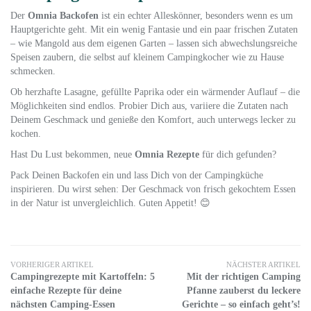
Der
Omnia Backofen
ist ein echter Alleskönner, besonders wenn es um
Hauptgerichte geht. Mit ein wenig Fantasie und ein paar frischen Zutaten
– wie Mangold aus dem eigenen Garten – lassen sich abwechslungsreiche
Speisen zaubern, die selbst auf kleinem Campingkocher wie zu Hause
schmecken.
Ob herzhafte Lasagne, gefüllte Paprika oder ein wärmender Auflauf – die
Möglichkeiten sind endlos. Probier Dich aus, variiere die Zutaten nach
Deinem Geschmack und genieße den Komfort, auch unterwegs lecker zu
kochen.
Hast Du Lust bekommen, neue
Omnia Rezepte
für dich gefunden?
Pack Deinen Backofen ein und lass Dich von der Campingküche
inspirieren. Du wirst sehen: Der Geschmack von frisch gekochtem Essen
in der Natur ist unvergleichlich. Guten Appetit! 😊
VORHERIGER ARTIKEL
NÄCHSTER ARTIKEL
Campingrezepte mit Kartoffeln: 5
Mit der richtigen Camping
einfache Rezepte für deine
Pfanne zauberst du leckere
nächsten Camping-Essen
Gerichte – so einfach geht’s!