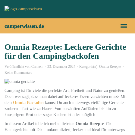
Skip
to
main
content
camperwissen.de
Toggl
naviga
Omnia Rezepte: Leckere Gerichte
für den Campingbackofen
Veröffentlicht von
Carmen
23. Dezember 2024
Kategorie(n):
Omnia Rezepte
Keine Kommentare
Camping ist für viele die perfekte Art, Freiheit und Natur zu genießen.
Doch wer sagt, dass man dabei auf leckeres Essen verzichten muss? Mit
dem
Omnia Backofen
kannst Du auch unterwegs vielfältige Gerichte
zaubern – fast wie zu Hause. Von herzhaften Aufläufen bis hin zu
knusprigem Brot oder sogar Kuchen ist alles möglich.
In diesem Artikel teile ich meine liebsten
Omnia Rezepte
für
Hauptgerichte mit Dir – unkompliziert, lecker und ideal für unterwegs.